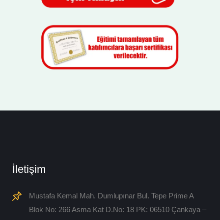
İletişim
Mustafa Kemal Mah. Dumlupınar Bul. Tepe Prime A
Blok No: 266 Asma Kat D.No: 18 PK: 06510 Çankaya –