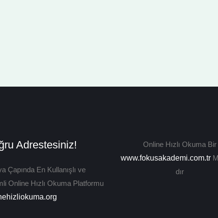
ru Adrestesiniz!
Online Hızlı Okuma Bir
www.fokusakademi.com.tr
M
a Çapında En Kullanışlı ve
dır
mli Online Hızlı Okuma Platformu
nehizliokuma.org