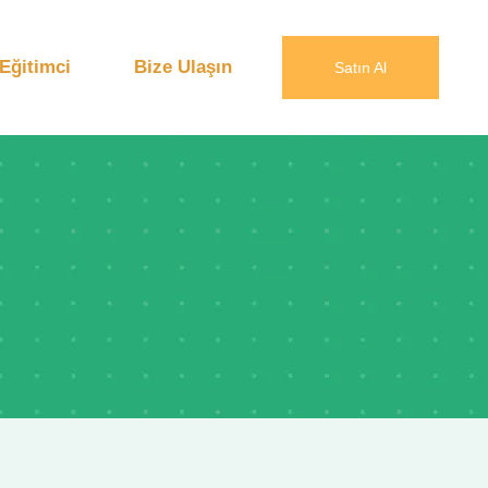
Eğitimci
Bize Ulaşın
Satın Al