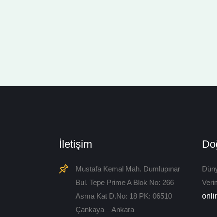
İletişim
Doğ
Mustafa Kemal Mah. Dumlupınar
Düny
Bul. Tepe Prime A Blok No: 266
Veri
Asma Kat D.No: 18 PK: 06510
onli
Çankaya – Ankara